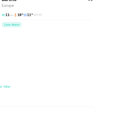
Europe
11
10
°
11
°
kts
WATER
Calm Water
 filter