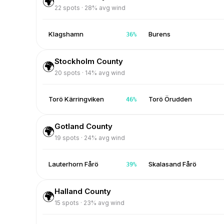
🌍
22
spots ·
28
% avg wind
Klagshamn
Burens
36
%
Stockholm County
🌍
20
spots ·
14
% avg wind
Torö Kärringviken
Torö Örudden
46
%
Gotland County
🌍
19
spots ·
24
% avg wind
Lauterhorn Fårö
Skalasand Fårö
39
%
Halland County
🌍
15
spots ·
23
% avg wind