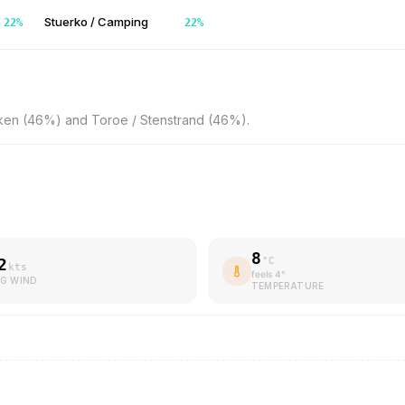
Stuerko / Camping
22
%
22
%
ken (46%) and Toroe / Stenstrand (46%).
8
2
°C
kts
feels
4
°
G WIND
TEMPERATURE