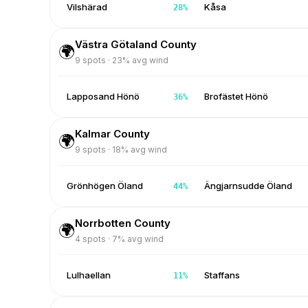
Vilshärad
Kåsa
28
%
Västra Götaland County
🌍
9
spots ·
23
% avg wind
Lapposand Hönö
Brofästet Hönö
36
%
Kalmar County
🌍
9
spots ·
18
% avg wind
Grönhögen Öland
Ängjarnsudde Öland
44
%
Norrbotten County
🌍
4
spots ·
7
% avg wind
Lulhaellan
Staffans
11
%