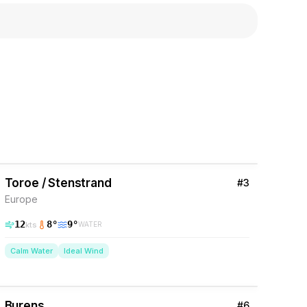
46
% Wind
Sweden
Toroe / Stenstrand
#
3
Europe
12
8
°
9
°
kts
WATER
Calm Water
Ideal Wind
35
% Wind
Sweden
Burens
#
6