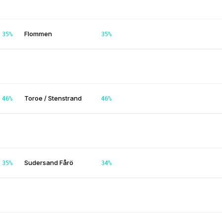
Flommen
35
%
35
%
Toroe / Stenstrand
46
%
46
%
Sudersand Fårö
35
%
34
%